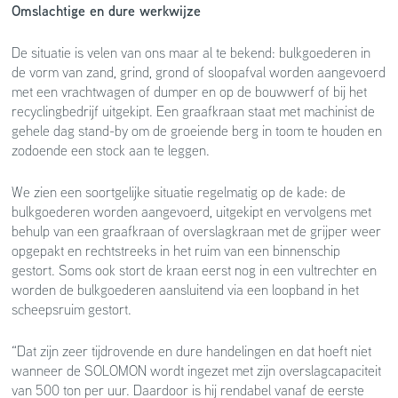
Omslachtige en dure werkwijze
De situatie is velen van ons maar al te bekend: bulkgoederen in
de vorm van zand, grind, grond of sloopafval worden aangevoerd
met een vrachtwagen of dumper en op de bouwwerf of bij het
recyclingbedrijf uitgekipt. Een graafkraan staat met machinist de
gehele dag stand-by om de groeiende berg in toom te houden en
zodoende een stock aan te leggen.
We zien een soortgelijke situatie regelmatig op de kade: de
bulkgoederen worden aangevoerd, uitgekipt en vervolgens met
behulp van een graafkraan of overslagkraan met de grijper weer
opgepakt en rechtstreeks in het ruim van een binnenschip
gestort. Soms ook stort de kraan eerst nog in een vultrechter en
worden de bulkgoederen aansluitend via een loopband in het
scheepsruim gestort.
“Dat zijn zeer tijdrovende en dure handelingen en dat hoeft niet
wanneer de SOLOMON wordt ingezet met zijn overslagcapaciteit
van 500 ton per uur. Daardoor is hij rendabel vanaf de eerste