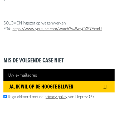
SOLOMON ingezet op wegenwerken
E34:
https://www.youtube.com/watch?v=WoyCXS7FcmU
MIS DE VOLGENDE CASE NIET
JA, IK WIL OP DE HOOGTE BLIJVEN
Ik ga akkoord met de
privacy policy
van Deprez
(*)