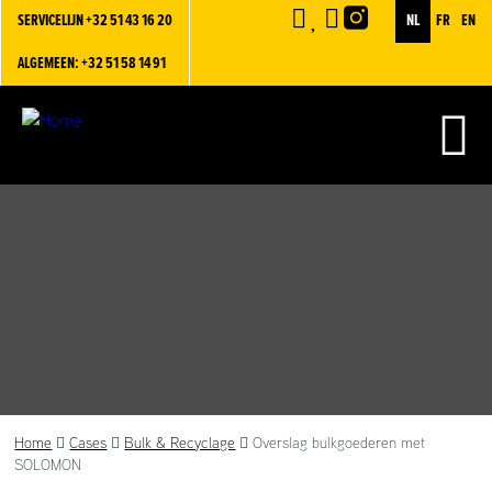
SERVICELIJN
+32 51 43 16 20
NL
FR
EN
ALGEMEEN: +32 51 58 14 91
Home
Cases
Bulk & Recyclage
Overslag bulkgoederen met
SOLOMON