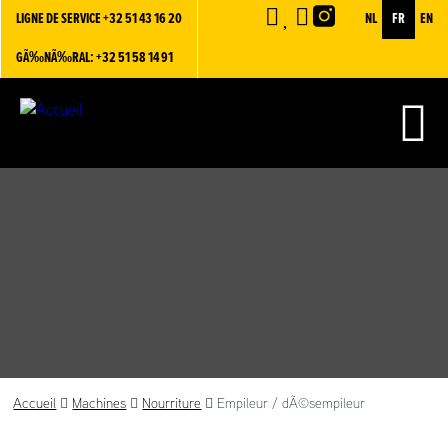
LIGNE DE SERVICE
+32 51 43 16 20
NL
FR
EN
GÃ‰NÃ‰RAL: +32 51 58 14 91
Accueil
Machines
Nourriture
Empileur / dÃ©sempileur